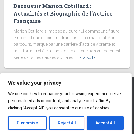
Découvrir Marion Cotillard :
Actualités et Biographie de l’Actrice
Française
Marion Cotillard s’impose aujourd’hui comme une figure
emblématique du cinéma français et international. Son
parcours, marqué par une carrière d’actrice vibrante et
multiforme, reflète autant son talent que son engagement
serré dans des causes sociales
Lire la suite
We value your privacy
We use cookies to enhance your browsing experience, serve
DÉCOUVERTE
NATURE
EUROPE
VOYAGE
PARIS
personalised ads or content, and analyse our traffic. By
clicking "Accept All", you consent to our use of cookies.
BRETAGNE
MARCHÉ DE NOËL
Hestia | Développé par
ThemeIsle
Customise
Reject All
Accept All