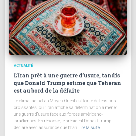
ACTUALITÉ
L’Iran prêt à une guerre d’usure, tandis
que Donald Trump estime que Téhéran
est au bord de la défaite
Le climat actuel au Moyen-Orient est teinté de tensions
croissantes, où l’Iran affiche sa détermination à mener
une guerre d’usure face aux forces américano-
israéliennes. En réponse, le président Donald Trump
déclare avec assurance que l’Iran
Lire la suite