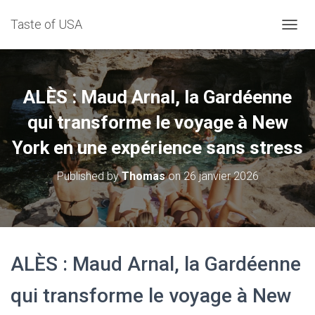
Taste of USA
D
É
P
L
I
ALÈS : Maud Arnal, la Gardéenne
E
R
qui transforme le voyage à New
L
York en une expérience sans stress
A
N
A
Published by
Thomas
on
26 janvier 2026
V
I
G
A
T
I
ALÈS : Maud Arnal, la Gardéenne
O
N
qui transforme le voyage à New