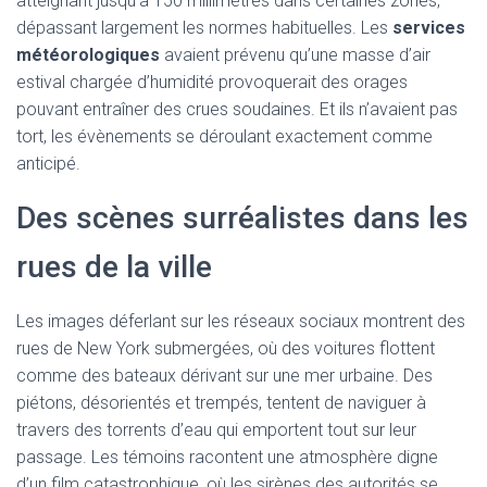
atteignant jusqu’à 150 millimètres dans certaines zones,
dépassant largement les normes habituelles. Les
services
météorologiques
avaient prévenu qu’une masse d’air
estival chargée d’humidité provoquerait des orages
pouvant entraîner des crues soudaines. Et ils n’avaient pas
tort, les évènements se déroulant exactement comme
anticipé.
Des scènes surréalistes dans les
rues de la ville
Les images déferlant sur les réseaux sociaux montrent des
rues de New York submergées, où des voitures flottent
comme des bateaux dérivant sur une mer urbaine. Des
piétons, désorientés et trempés, tentent de naviguer à
travers des torrents d’eau qui emportent tout sur leur
passage. Les témoins racontent une atmosphère digne
d’un film catastrophique, où les sirènes des autorités se