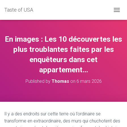
Taste of USA
D
É
P
L
I
En images : Les 10 découvertes les
E
R
plus troublantes faites par les
L
enquêteurs dans cet
A
N
appartement…
A
V
I
Published by
Thomas
on
6 mars 2026
G
A
T
I
O
N
Il y a des endroits sur cette terre où l’ordinaire se
transforme en extraordinaire, des murs qui chuchotent des