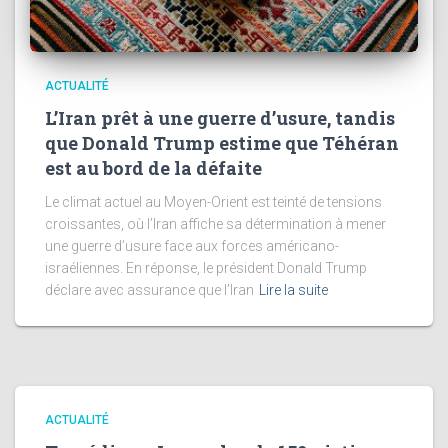
ACTUALITÉ
L’Iran prêt à une guerre d’usure, tandis
que Donald Trump estime que Téhéran
est au bord de la défaite
Le climat actuel au Moyen-Orient est teinté de tensions
croissantes, où l’Iran affiche sa détermination à mener
une guerre d’usure face aux forces américano-
israéliennes. En réponse, le président Donald Trump
déclare avec assurance que l’Iran
Lire la suite
ACTUALITÉ