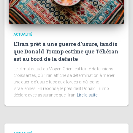
ACTUALITÉ
L’Iran prêt à une guerre d’usure, tandis
que Donald Trump estime que Téhéran
est au bord de la défaite
Le climat actuel au Moyen-Orient est teinté de tensions
croissantes, où l’Iran affiche sa détermination à mener
une guerre d’usure face aux forces américano-
israéliennes. En réponse, le président Donald Trump
déclare avec assurance que l’Iran
Lire la suite