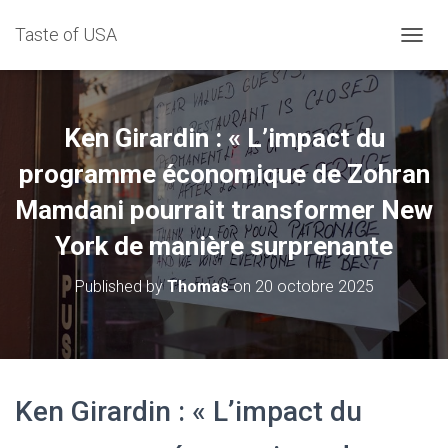
Taste of USA
D
É
P
L
I
Ken Girardin : « L’impact du
E
R
programme économique de Zohran
L
Mamdani pourrait transformer New
A
N
York de manière surprenante
A
V
I
Published by
Thomas
on
20 octobre 2025
G
A
T
I
O
N
Ken Girardin : « L’impact du