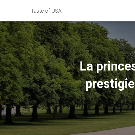
Taste of USA
La prince
prestigie