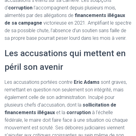
accusations s’étend sur sa carrière. Les soupçons
d’
corruption
l’accompagnent depuis plusieurs mois,
alimentés par des allégations de
financements illégaux
de sa campagne
victorieuse en 2021. Amplifiant le spectre
de sa possible chute, l’absence d’un soutien sans faille de
sa propre base pourrait peser lourd dans les mois à venir.
Les accusations qui mettent en
péril son avenir
Les accusations portées contre
Eric Adams
sont graves,
remettant en question non seulement son intégrité, mais
également celle de son administration. Inculpé pour
plusieurs chefs d’accusation, dont la
sollicitation de
financements illégaux
et la
corruption
à l’échelle
fédérale, le maire doit faire face à une situation où chaque
mouvement est scruté. Ses déboires judiciaires viennent
s’ajouter aux critiques croissantes au sein même de son