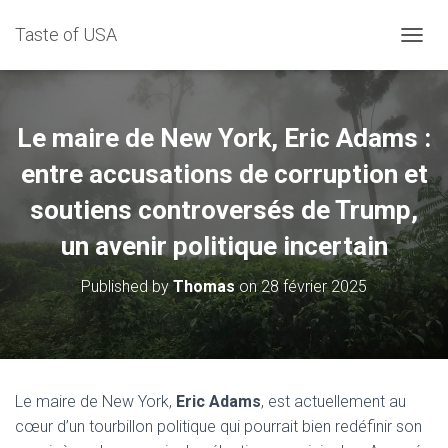
Taste of USA
D
É
P
L
I
Le maire de New York, Eric Adams :
E
R
entre accusations de corruption et
L
soutiens controversés de Trump,
A
N
un avenir politique incertain
A
V
I
Published by
Thomas
on
28 février 2025
G
A
T
I
O
N
Le maire de New York,
Eric Adams
, est actuellement au
cœur d’un tourbillon politique qui pourrait bien redéfinir son