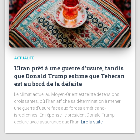
ACTUALITÉ
L’Iran prêt à une guerre d’usure, tandis
que Donald Trump estime que Téhéran
est au bord de la défaite
Le climat actuel au Moyen-Orient est teinté de tensions
croissantes, où l’Iran affiche sa détermination à mener
une guerre d’usure face aux forces américano-
israéliennes. En réponse, le président Donald Trump
déclare avec assurance que l’Iran
Lire la suite