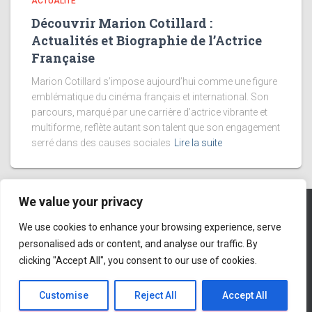
ACTUALITÉ
Découvrir Marion Cotillard :
Actualités et Biographie de l’Actrice
Française
Marion Cotillard s’impose aujourd’hui comme une figure
emblématique du cinéma français et international. Son
parcours, marqué par une carrière d’actrice vibrante et
multiforme, reflète autant son talent que son engagement
serré dans des causes sociales
Lire la suite
We value your privacy
We use cookies to enhance your browsing experience, serve
DÉCOUVERTE
NATURE
EUROPE
VOYAGE
PARIS
personalised ads or content, and analyse our traffic. By
clicking "Accept All", you consent to our use of cookies.
BRETAGNE
MARCHÉ DE NOËL
Hestia | Développé par
ThemeIsle
Customise
Reject All
Accept All