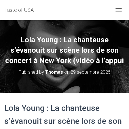
Taste of USA
D
É
P
L
I
Lola Young : La chanteuse
E
R
s’évanouit sur scène lors de son
L
concert à New York (vidéo à l’appui
A
N
A
Published by
Thomas
on
29 septembre 2025
V
I
G
A
T
I
Lola Young : La chanteuse
O
N
s’évanouit sur scène lors de son