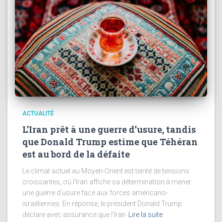
ACTUALITÉ
L’Iran prêt à une guerre d’usure, tandis
que Donald Trump estime que Téhéran
est au bord de la défaite
Le climat actuel au Moyen-Orient est teinté de tensions
croissantes, où l’Iran affiche sa détermination à mener
une guerre d’usure face aux forces américano-
israéliennes. En réponse, le président Donald Trump
déclare avec assurance que l’Iran
Lire la suite