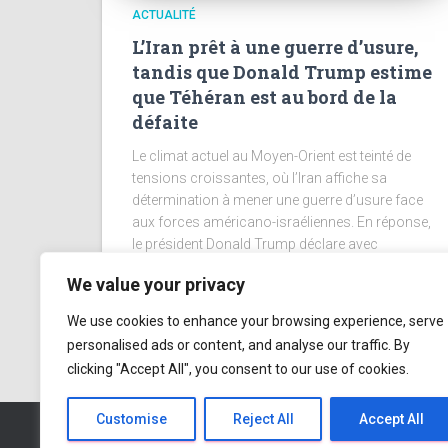
ACTUALITÉ
L’Iran prêt à une guerre d’usure,
tandis que Donald Trump estime
que Téhéran est au bord de la
défaite
Le climat actuel au Moyen-Orient est teinté de
tensions croissantes, où l’Iran affiche sa
détermination à mener une guerre d’usure face
aux forces américano-israéliennes. En réponse,
le président Donald Trump déclare avec
assurance que l’Iran
Lire la suite
We value your privacy
We use cookies to enhance your browsing experience, serve
personalised ads or content, and analyse our traffic. By
clicking "Accept All", you consent to our use of cookies.
Customise
Reject All
Accept All