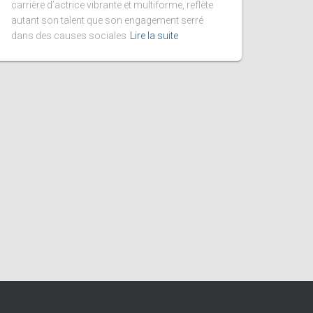
carrière d’actrice vibrante et multiforme, reflète
autant son talent que son engagement serré
dans des causes sociales
Lire la suite