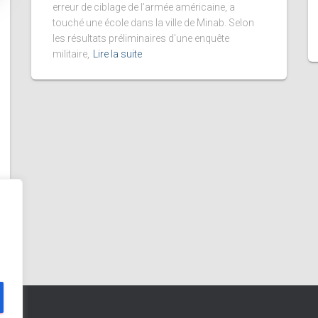
erreur de ciblage de l’armée américaine, a
touché une école dans la ville de Minab. Selon
les résultats préliminaires d’une enquête
militaire,
Lire la suite