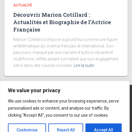
ACTUALITÉ
Découvrir Marion Cotillard :
Actualités et Biographie de l’Actrice
Française
Marion Cotillard s’impose aujourd’hui comme une figure
emblématique du cinéma français et international. Son
parcours, marqué par une carrière d’actrice vibrante et
multiforme, reflète autant son talent que son engagement
serré dans des causes sociales
Lire la suite
We value your privacy
We use cookies to enhance your browsing experience, serve
DÉCOUVERTE
NATURE
EUROPE
VOYAGE
PARIS
personalised ads or content, and analyse our traffic. By
clicking "Accept All", you consent to our use of cookies.
BRETAGNE
MARCHÉ DE NOËL
Hestia | Développé par
ThemeIsle
Customise
Reject All
Accept All