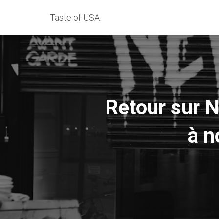
Taste of USA
Retour sur N
à n