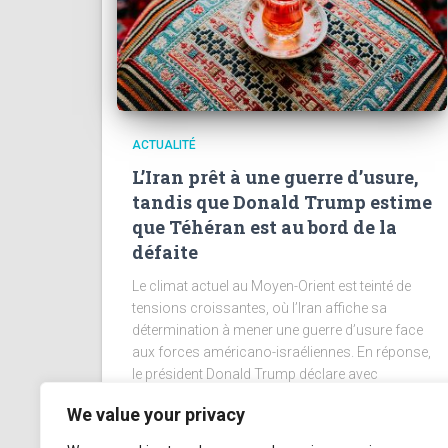
ACTUALITÉ
L’Iran prêt à une guerre d’usure,
tandis que Donald Trump estime
que Téhéran est au bord de la
défaite
Le climat actuel au Moyen-Orient est teinté de
tensions croissantes, où l’Iran affiche sa
détermination à mener une guerre d’usure face
aux forces américano-israéliennes. En réponse,
le président Donald Trump déclare avec
assurance que l’Iran
Lire la suite
We value your privacy