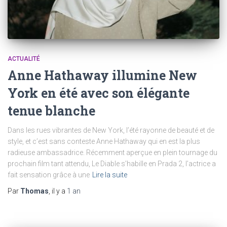
ACTUALITÉ
Anne Hathaway illumine New
York en été avec son élégante
tenue blanche
Dans les rues vibrantes de New York, l’été rayonne de beauté et de
style, et c’est sans conteste Anne Hathaway qui en est la plus
radieuse ambassadrice. Récemment aperçue en plein tournage du
prochain film tant attendu, Le Diable s’habille en Prada 2, l’actrice a
fait sensation grâce à une
Lire la suite
Par
Thomas
, il y a
1 an