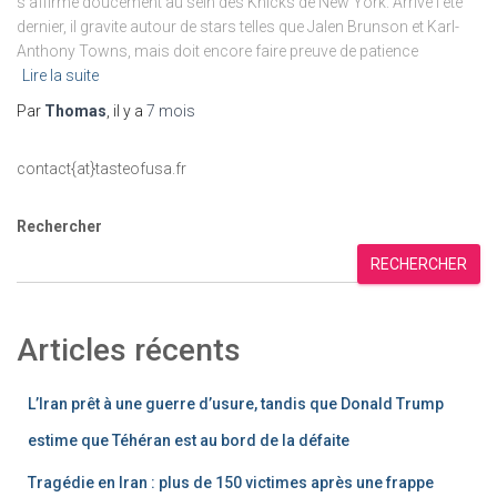
s’affirme doucement au sein des Knicks de New York. Arrivé l’été
dernier, il gravite autour de stars telles que Jalen Brunson et Karl-
Anthony Towns, mais doit encore faire preuve de patience
Lire la suite
Par
Thomas
, il y a
7 mois
contact{at}tasteofusa.fr
Rechercher
RECHERCHER
Articles récents
L’Iran prêt à une guerre d’usure, tandis que Donald Trump
estime que Téhéran est au bord de la défaite
Tragédie en Iran : plus de 150 victimes après une frappe