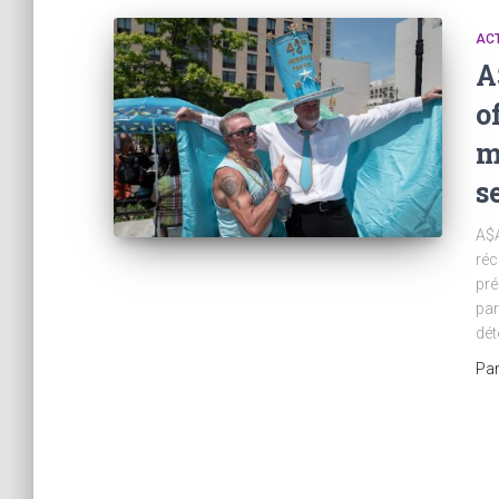
AC
A
o
m
s
A$A
réc
pré
par
dét
Pa