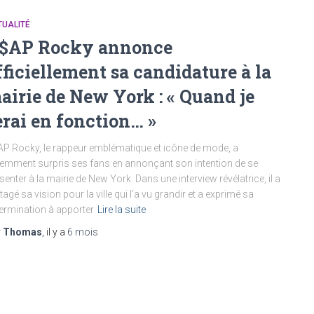
TUALITÉ
$AP Rocky annonce
fficiellement sa candidature à la
airie de New York : « Quand je
erai en fonction… »
P Rocky, le rappeur emblématique et icône de mode, a
emment surpris ses fans en annonçant son intention de se
senter à la mairie de New York. Dans une interview révélatrice, il a
tagé sa vision pour la ville qui l’a vu grandir et a exprimé sa
ermination à apporter
Lire la suite
r
Thomas
, il y a
6 mois