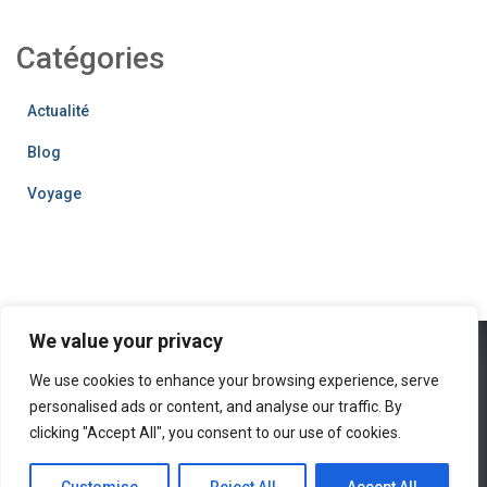
Catégories
Actualité
Blog
Voyage
We value your privacy
We use cookies to enhance your browsing experience, serve
DÉCOUVERTE
NATURE
EUROPE
VOYAGE
PARIS
personalised ads or content, and analyse our traffic. By
clicking "Accept All", you consent to our use of cookies.
BRETAGNE
MARCHÉ DE NOËL
Hestia | Développé par
ThemeIsle