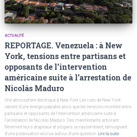
ACTUALITÉ
REPORTAGE. Venezuela : à New
York, tensions entre partisans et
opposants de l’intervention
américaine suite à l’arrestation de
Nicolás Maduro
Une atmosphère électrique à New York Les rues de New York
vibrent d’une énergie palpable alors que les tensions montent entre
partisans et opposants de l’intervention américaine suite à
l’arrestation de Nicolás Maduro. Des manifestants arborant
fièrement leurs drapeaux et slogans se rassemblent, témoignant
d’une polarisation accrue autour d’une question
Lire la suite