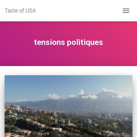
Taste of USA
DÉPLI
LA
NAVIG
tensions politiques