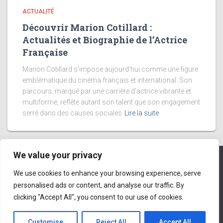
ACTUALITÉ
Découvrir Marion Cotillard :
Actualités et Biographie de l’Actrice
Française
Marion Cotillard s’impose aujourd’hui comme une figure
emblématique du cinéma français et international. Son
parcours, marqué par une carrière d’actrice vibrante et
multiforme, reflète autant son talent que son engagement
serré dans des causes sociales
Lire la suite
We value your privacy
We use cookies to enhance your browsing experience, serve
DÉCOUVERTE
NATURE
EUROPE
VOYAGE
PARIS
personalised ads or content, and analyse our traffic. By
clicking "Accept All", you consent to our use of cookies.
BRETAGNE
MARCHÉ DE NOËL
Hestia | Développé par
ThemeIsle
Customise
Reject All
Accept All